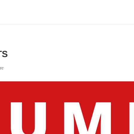
TS
re