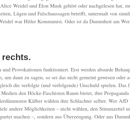
 Alice Weidel und Elon Musk gehört oder nachgelesen hat, m
eiten, Lügen und Falschaussagen betrifft, untermalt von sin
 Weidel war Hitler Kommunist. Oder ist da Dummheit am Wer
rechts.
und Provokationen funktioniert. Erst werden absurde Behaup
n, um dann zu sagen, so sei das nicht gemeint gewesen ode
leich die verfolgte (und verfolgende) Unschuld spielen. Das f
en Medien den Höcke-Faschisten Raum bietet, ihre Propaganda
allerdümmsten Kälber wählen ihre Schlachter selber. Wer AfD 
viele andere Möglichkeiten – nicht wählen, den Stimmzettel u
zpartei machen –, sondern aus Überzeugung. Oder aus Dummhe