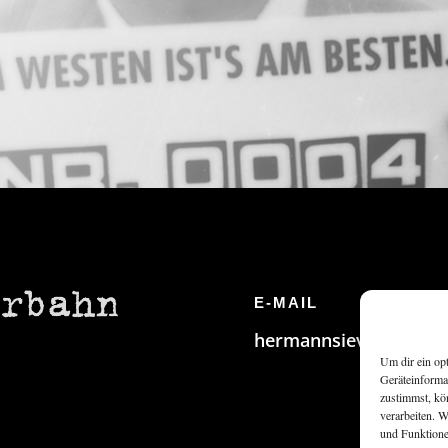
E-MAIL
hermannsievers@web
Um dir ein op
Geräteinforma
zustimmst, kö
verarbeiten. 
und Funktione